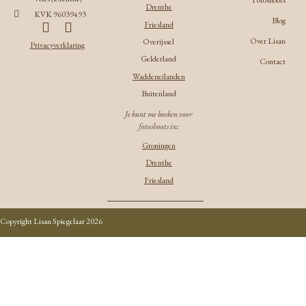
Fotoshoots
Drenthe
KVK 96039493
Blog
Friesland
Over Lisan
Overijssel
Privacyverklaring
Gelderland
Contact
Waddeneilanden
Buitenland
Je kunt me boeken voor
fotoshoots in:
Groningen
Drenthe
Friesland
Copyright Lisan Spiegelaar 2026