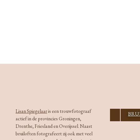
Lisan Spiegelaar
is een trouwfotograaf
CONT
BRU
actief in de provincies Groningen,
Drenthe, Friesland en Overijssel. Naast
bruiloften fotografeert zij ook met veel