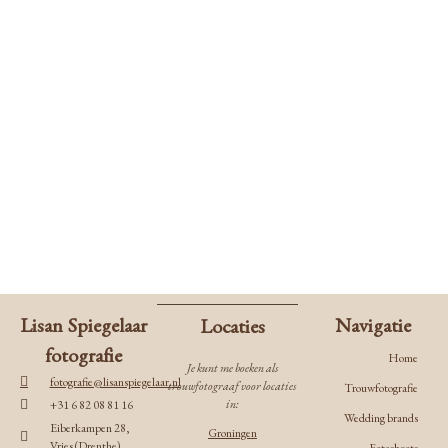
Lisan Spiegelaar
Navigatie
Locaties
fotografie
Home
Je kunt me boeken als
fotografie@lisanspiegelaar.nl
trouwfotograaf voor locaties
Trouwfotografie
in:
+31 6 82 08 81 16
Wedding brands
Eiberkampen 28,
Groningen
Vries (Drenthe)