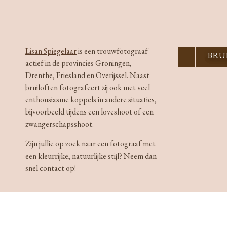
Lisan Spiegelaar
is een trouwfotograaf
CONT
BRU
actief in de provincies Groningen,
Drenthe, Friesland en Overijssel. Naast
bruiloften fotografeert zij ook met veel
enthousiasme koppels in andere situaties,
bijvoorbeeld tijdens een loveshoot of een
zwangerschapsshoot.
Zijn jullie op zoek naar een fotograaf met
een kleurrijke, natuurlijke stijl? Neem dan
snel contact op!
laat mij jullie helpen om de tijd stil te zetten