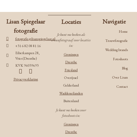
Lisan Spiegelaar
Navigatie
Locaties
fotografie
Home
Je kunt me boeken als
fotografie@lisanspiegelaar.nl
trouwfotograaf voor locaties
Trouwfotografie
in:
+31 6 82 08 81 16
Wedding brands
Eiberkampen 28,
Groningen
Vries (Drenthe)
Fotoshoots
Drenthe
KVK 96039493
Blog
Friesland
Over Lisan
Overijssel
Privacyverklaring
Gelderland
Contact
Waddeneilanden
Buitenland
Je kunt me boeken voor
fotoshoots in:
Groningen
Drenthe