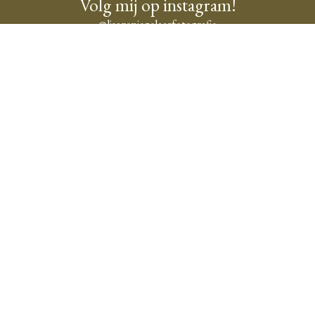
Volg mij op instagram!
@lisanspiegelaarfotografie
Lisan Spiegelaar
Navigatie
Locaties
fotografie
Home
Je kunt me boeken als