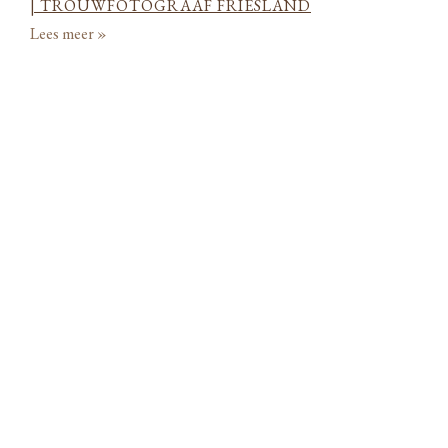
| TROUWFOTOGRAAF FRIESLAND
Lees meer »
BRUILOFT BIJ DE JUFFEREN LUNSINGH
Lees meer »